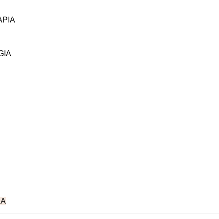
PIA
GIA
NA